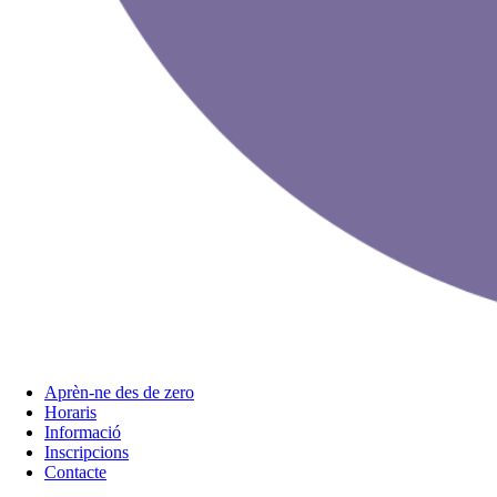
Aprèn-ne des de zero
Horaris
Informació
Inscripcions
Contacte